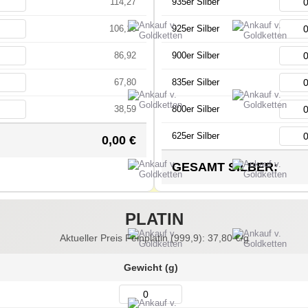
114,27
935er Silber
106,16
925er Silber
86,92
900er Silber
67,80
835er Silber
38,59
800er Silber
625er Silber
0,00
€
GESAMT SILBER:
PLATIN
Aktueller Preis Feinplatin (999,9):
37,80
€/g
Gewicht (g)