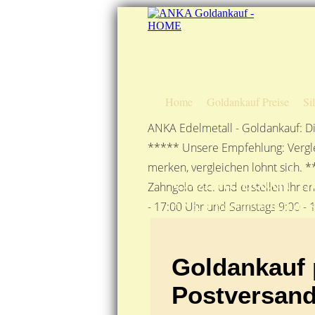
Home
Goldankauf Preise
Si
ANKA Edelmetall - Goldankauf: Di
***** Unsere Empfehlung: Vergle
merken, vergleichen lohnt sich. *
Goldankauf pe
Zahngold etc. und erstellen Ihne
ANKA Edelmetallhandels
- 17:00 Uhr und Samstags 9:00 - 1
Goldankauf 
Postversan