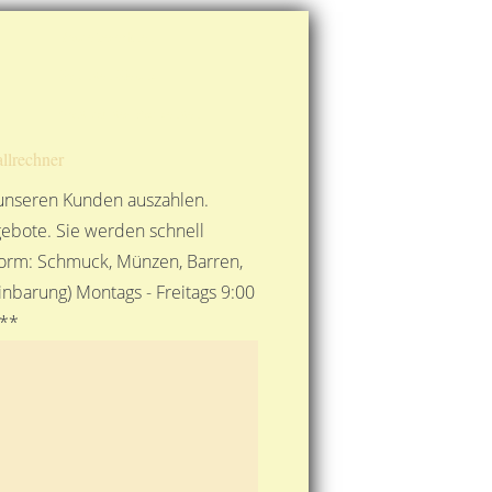
Route berechnen
So finden Sie uns
Gold mit der Post senden
llrechner
 unseren Kunden auszahlen.
ebote. Sie werden schnell
 Form: Schmuck, Münzen, Barren,
nbarung) Montags - Freitags 9:00
***