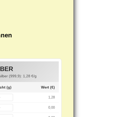
hnen
LBER
silber (999,9):
1,28
€/g
cht (g)
Wert (€)
1,28
0,00