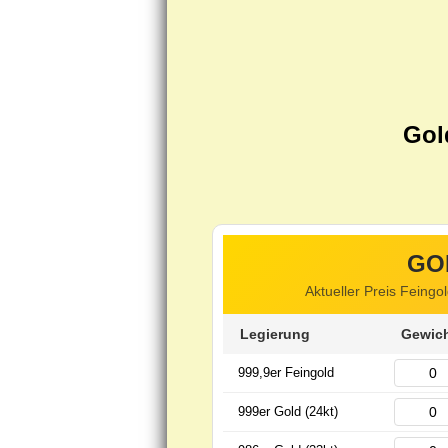
Gol
GO
Aktueller Preis Feingo
Legierung
Gewich
999,9er Feingold
999er Gold (24kt)