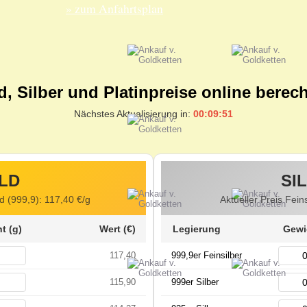
» zum Anfahrtsplan
d, Silber und Platinpreise online berec
Nächstes Aktualisierung in:
00:09:50
LD
SI
ld (999,9):
117,40
€/g
Aktueller Preis Fein
t (g)
Wert (€)
Legierung
Gewi
117,40
999,9er Feinsilber
115,90
999er Silber