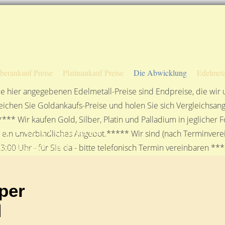
Sofortige Auszahlung!
Das sagen unsere Kunden
Unsere Öffnungszeiten
lberankauf Preise
Platinankauf Preise
Die Abwicklung
Edelmeta
e hier angegebenen Edelmetall-Preise sind Endpreise, die wir
ichen Sie Goldankaufs-Preise und holen Sie sich Vergleichsang
**** Wir kaufen Gold, Silber, Platin und Palladium in jeglicher
r Postversand
n ein unverbindliches Angebot.***** Wir sind (nach Terminverei
gesellschaft mbH
3:00 Uhr - für Sie da - bitte telefonisch Termin vereinbaren **
per
d