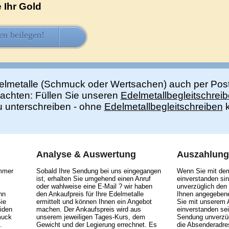
 Ihr Gold
en beilegen!
HIER KOSTENLOS LADEN
elmetalle (Schmuck oder Wertsachen) auch per Pos
eachten: Füllen Sie unseren
Edelmetallbegleitschrei
zu unterschreiben - ohne
Edelmetallbegleitschreiben
k
Analyse & Auswertung
Auszahlung
immer
Sobald Ihre Sendung bei uns eingegangen
Wenn Sie mit de
ist, erhalten Sie umgehend einen Anruf
einverstanden sin
oder wahlweise eine E-Mail ? wir haben
unverzüglich den
nn
den Ankaufpreis für Ihre Edelmetalle
Ihnen angegebene
ie
ermittelt und können Ihnen ein Angebot
Sie mit unserem 
iden
machen. Der Ankaufspreis wird aus
einverstanden sei
muck
unserem jeweiligen Tages-Kurs, dem
Sendung unverzüg
.
Gewicht und der Legierung errechnet. Es
die Absenderadre