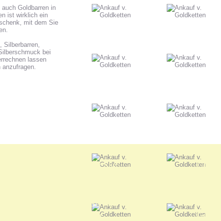
 auch Goldbarren in
 ist wirklich ein
eschenk, mit dem Sie
en.
Silberbarren,
Silberschmuck bei
verrechnen lassen
h anzufragen.
Unsere Adresse:
Unser
ANKA Edelmetallhandels-
Edelme
gesellschaft mbH
nur nac
Felix-Dahn-Str. 4
Termin
70597 Stuttgart
Telefo