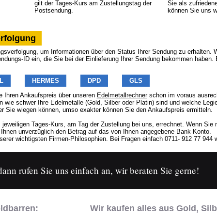
gilt der Tages-Kurs am Zustellungstag der
Sie als zufrieden
Postsendung.
können Sie uns w
rfolgung
sverfolgung, um Informationen über den Status Ihrer Sendung zu erhalten. Wä
endungs-ID ein, die Sie bei der Einlieferung Ihrer Sendung bekommen haben. 
L
HERMES
DPD
GLS
 Ihren Ankaufspreis über unseren
Edelmetallrechner
schon im voraus ausrech
n wie schwer Ihre Edelmetalle (Gold, Silber oder Platin) sind und welche Legi
er Sie wiegen können, umso exakter können Sie den Ankaufspreis ermitteln.
 jeweiligen Tages-Kurs, am Tag der Zustellung bei uns, errechnet. Wenn Sie
r Ihnen unverzüglich den Betrag auf das von Ihnen angegebene Bank-Konto.
erer wichtigsten Firmen-Philosophien. Bei Fragen einfach 0711- 912 77 944 w
nn rufen Sie uns einfach an, wir beraten Sie gerne!
ldbarren:
Wir kaufen alles aus Gold, Silb