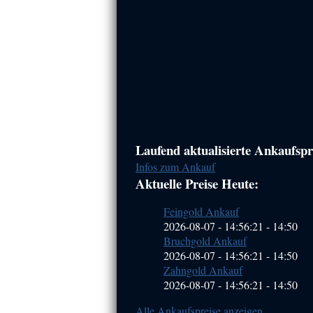
Haupt-
Laufend aktualisierte Ankaufspre
Infos zum Ankauf
Sidebar
Aktuelle Preise Heute:
(Primary)
Feingold Ankauf
2026-08-07 - 14:56:21
-
14:50
Bruchgold Ankauf
2026-08-07 - 14:56:21
-
14:50
Zahngold Ankauf
2026-08-07 - 14:56:21
-
14:50
Alle Ankaufspreise anzeigen