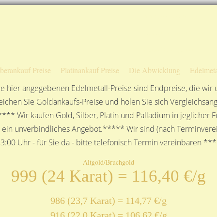
Sofortige Auszahlung!
Das sagen unsere Kunden
Unsere Öffnungszeiten
lberankauf Preise
Platinankauf Preise
Die Abwicklung
Edelmeta
e hier angegebenen Edelmetall-Preise sind Endpreise, die wir
ichen Sie Goldankaufs-Preise und holen Sie sich Vergleichsang
**** Wir kaufen Gold, Silber, Platin und Palladium in jeglicher
n ein unverbindliches Angebot.***** Wir sind (nach Terminverei
3:00 Uhr - für Sie da - bitte telefonisch Termin vereinbaren **
Altgold/Bruchgold
999 (24 Karat) = 116,40 €/g
986 (23,7 Karat) = 114,77 €/g
916 (22,0 Karat) = 106,62 €/g