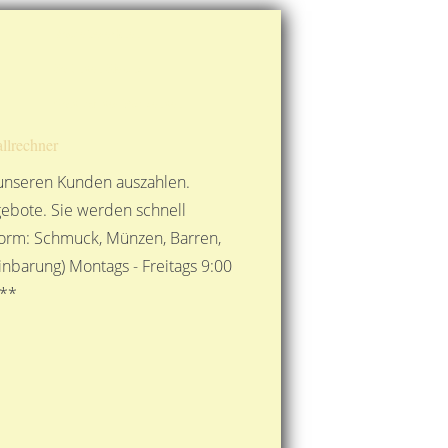
Route berechnen
So finden Sie uns
Gold mit der Post senden
llrechner
 unseren Kunden auszahlen.
ebote. Sie werden schnell
 Form: Schmuck, Münzen, Barren,
nbarung) Montags - Freitags 9:00
***