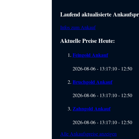
Laufend aktualisierte Ankaufspre
Haupt-
Sidebar
Infos zum Ankauf
(Primary)
Aktuelle Preise Heute:
Feingold Ankauf
2026-08-06 - 13:17:10
-
12:50
Bruchgold Ankauf
2026-08-06 - 13:17:10
-
12:50
Zahngold Ankauf
2026-08-06 - 13:17:10
-
12:50
Alle Ankaufspreise anzeigen