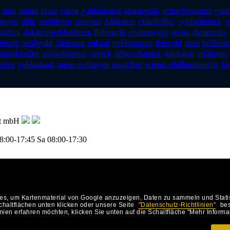
alim
satimi
braut
yarim
golddukaten
almanyada
vertriebspartner
günl
lingen
altin
reutlingen
stuttgart
1dukaten
pfandleiher
goldschmuck
v
stalten
dukaten-goldmünzen
flohmarkt
grammwage
preise
damenring
bilezik
weißgold
2dukaten
ankauf
goldmünzen
feingold
peso
heilbron
münzhändler
ankaufspreise
çeyrek
silberschmuck
4dukaten
erfahrung
aufen
goldankauf
raum-reutlingen
modelleri
wiener-philharmoniker
la
ft mbH
8:00-17:45
Sa 08:00-17:30
MBH (Goldankauf und Goldverkauf), Felix-Dahn-Str.4, 70597
, um Kartenmaterial von Google anzuzeigen, Daten zu sammeln und Statisti
haltflächen unten klicken oder unsere Seite
"Datenschutz-Richtlinien"
bes
ien erfahren möchten, klicken Sie unten auf die Schaltfläche "Mehr Informa