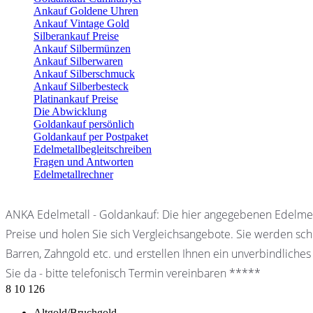
Ankauf Goldene Uhren
Ankauf Vintage Gold
Silberankauf Preise
Ankauf Silbermünzen
Ankauf Silberwaren
Ankauf Silberschmuck
Ankauf Silberbesteck
Platinankauf Preise
Die Abwicklung
Goldankauf persönlich
Goldankauf per Postpaket
Edelmetallbegleitschreiben
Fragen und Antworten
Edelmetallrechner
ANKA Edelmetall - Goldankauf: Die hier angegebenen Edelmet
Preise und holen Sie sich Vergleichsangebote. Sie werden schn
Barren, Zahngold etc. und erstellen Ihnen ein unverbindliches
Sie da - bitte telefonisch Termin vereinbaren *****
8
10
126
Altgold/Bruchgold