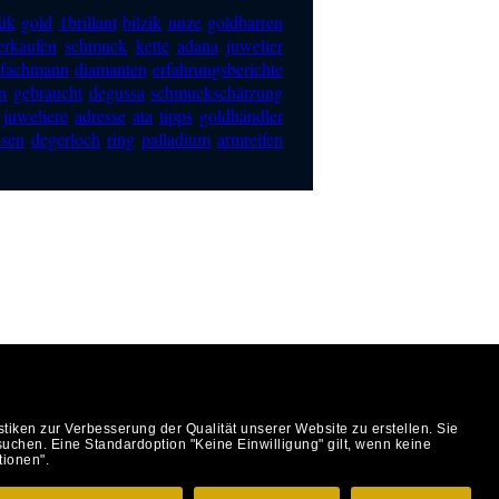
ük
gold
1brillant
bilzik
unze
goldbarren
erkaufen
schmuck
kette
adana
juwelier
fachmann
diamanten
erfahrungsberichte
n
gebraucht
degussa
schmuckschätzung
juweliere
adresse
ata
tipps
goldhändler
ssen
degerloch
ring
palladium
armreifen
 Stuttgart
ken zur Verbesserung der Qualität unserer Website zu erstellen. Sie
uchen. Eine Standardoption "Keine Einwilligung" gilt, wenn keine
tionen".