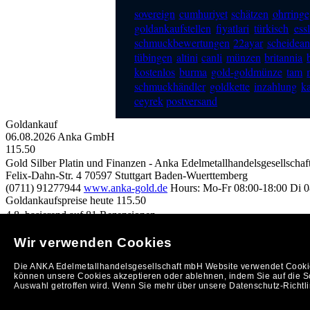
sovereign
cumhuriyet
schätzen
ohrringe
goldankaufstellen
fiyatlari
türkisch
ess
schmuckbewertungen
22ayar
scheidean
tübingen
altini
canli
münzen
britannia
kostenlos
burma
gold-goldmünze
tam
schmuckhändler
goldkette
inzahlung
k
ceyrek
postversand
Goldankauf
06.08.2026
Anka GmbH
115.50
Gold Silber Platin und Finanzen - Anka Edelmetallhandelsgesellscha
Felix-Dahn-Str. 4
70597
Stuttgart
Baden-Wuerttemberg
(0711) 91277944
www.anka-gold.de
Hours:
Mo-Fr 08:00-18:00
Di 0
Goldankaufspreise heute
115.50
4,8
 basierend auf
81
Rezensionen
Copyright © 2012 by ANKA EDELMETALLHANDELSGESELLSCHAFT 
Wir verwenden Cookies
So finden Sie uns in Stuttgart: Anfahrtsplan nach
Stuttgart
h
h
d
Stuttgart
|
Ankauf von Gold in Stuttgart
Die ANKA Edelmetallhandelsgesellschaft mbH Website verwendet Cookies
(
Entfernungsrechner/Anfahrtsplan
)
können unsere Cookies akzeptieren oder ablehnen, indem Sie auf die Sc
Impressum
|
AGB
|
Datenschutzerklärung
|
KONTAKT
Auswahl getroffen wird. Wenn Sie mehr über unsere Datenschutz-Richtlin
Ihre Merkliste v. 06.08.2026
Auszahlung: