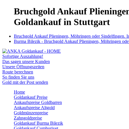
Bruchgold Ankauf Plieningen
Goldankauf in Stuttgart
Bruchgold Ankauf Plieningen, Möhringen oder Sindelfingen. In
Burma Bilezik - Bruchgold Ankauf Plieningen, Möhringen oder 
Sofortige Auszahlung!
Das sagen unsere Kunden
Unsere Öffnungszeiten
Route berechnen
So finden Sie uns
Gold mit der Post senden
Home
Goldankauf Preise
Ankaufspreise Goldbarren
Ankaufspreise Altgold
Goldmünzenpreise
Zahngoldpreise
Goldankauf Burma Bilezik
Goldankauf Cumhuriyet