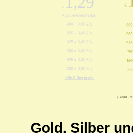
1,29
€
€
Altsilber/Bruchsilber
999 = 0,00 €/g
999
935 = 0,00 €/g
986
925 = 0,00 €/g
916
900 = 0,00 €/g
75
835 = 0,00 €/g
58
800 = 0,00 €/g
33
Alle Silberpreise
(Stand Fre
Gold, Silber un