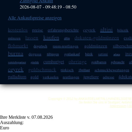
Zahngold Ankauf
2026-08-07 - 09:48:19
-
08:50
Alle Ankaufspreise anzeigen
altini
kostenlos
preise
çeyrek
erfahrungsberichte
bilezik
kaufen
lassen
dukaten-goldmünzen
essl
münzen
altin
flohmarkt
goldmünzen
silbersch
raum-reutlingen
degerloch
burma
inz
degussa
satimi
tübingen
goldankauf
bilzik
adana
ohrringe
cumhuriyet
a
goldbarren
gebraucht
vertriebspartner
günlük
ceyrek
goldschmuck
türkisch
schmuckbewertungen
1brillant
palladium
4dukat
gold
juweliere
verkaufen
reutlingen
adresse
Copyright © 2012 by ANKA EDELMETALLHANDELSGESELLSC
So finden Sie uns in Stuttgart: Anfah
Impressum
|
A
Ihre Merkliste v. 07.08.2026
Auszahlung:
Euro