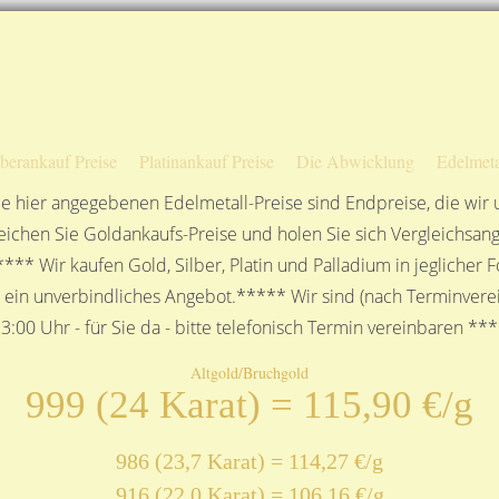
Sofortige Auszahlung!
Das sagen unsere Kunden
Unsere Öffnungszeiten
lberankauf Preise
Platinankauf Preise
Die Abwicklung
Edelmeta
e hier angegebenen Edelmetall-Preise sind Endpreise, die wir
ichen Sie Goldankaufs-Preise und holen Sie sich Vergleichsang
**** Wir kaufen Gold, Silber, Platin und Palladium in jeglicher
n ein unverbindliches Angebot.***** Wir sind (nach Terminverei
3:00 Uhr - für Sie da - bitte telefonisch Termin vereinbaren **
Altgold/Bruchgold
999 (24 Karat) = 115,90 €/g
986 (23,7 Karat) = 114,27 €/g
916 (22,0 Karat) = 106,16 €/g