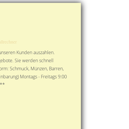
Route berechnen
So finden Sie uns
Gold mit der Post senden
llrechner
 unseren Kunden auszahlen.
ebote. Sie werden schnell
 Form: Schmuck, Münzen, Barren,
nbarung) Montags - Freitags 9:00
***