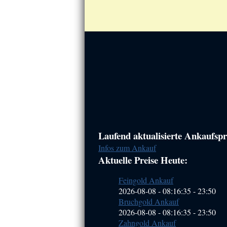
Haupt-
Laufend aktualisierte Ankaufspre
Infos zum Ankauf
Sidebar
Aktuelle Preise Heute:
(Primary)
Feingold Ankauf
2026-08-08 - 08:16:35
-
23:50
Bruchgold Ankauf
2026-08-08 - 08:16:35
-
23:50
Zahngold Ankauf