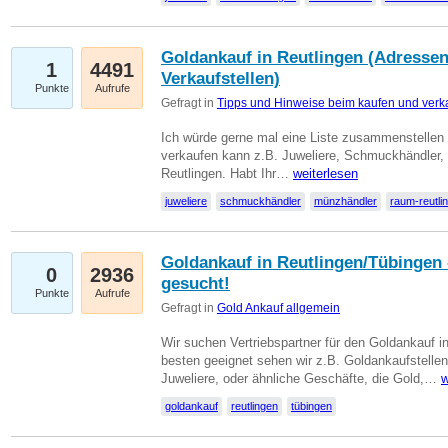
Goldankauf in Reutlingen (Adressen
1
4491
Verkaufstellen)
Punkte
Aufrufe
Gefragt in
Tipps und Hinweise beim kaufen und verk
Ich würde gerne mal eine Liste zusammenstelle
verkaufen kann z.B. Juweliere, Schmuckhändler
Reutlingen. Habt Ihr…
weiterlesen
juweliere
schmuckhändler
münzhändler
raum-reutli
Goldankauf in Reutlingen/Tübingen 
0
2936
gesucht!
Punkte
Aufrufe
Gefragt in
Gold Ankauf allgemein
Wir suchen Vertriebspartner für den Goldankauf 
besten geeignet sehen wir z.B. Goldankaufstellen
Juweliere, oder ähnliche Geschäfte, die Gold,…
w
goldankauf
reutlingen
tübingen