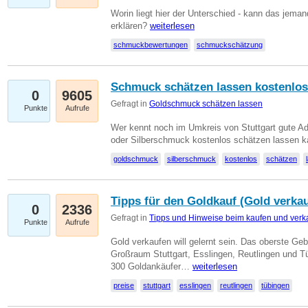
Worin liegt hier der Unterschied - kann das jeman
erklären?
weiterlesen
schmuckbewertungen
schmuckschätzung
Schmuck schätzen lassen kostenlos
0
9605
Gefragt in
Goldschmuck schätzen lassen
Punkte
Aufrufe
Wer kennt noch im Umkreis von Stuttgart gute 
oder Silberschmuck kostenlos schätzen lassen 
goldschmuck
silberschmuck
kostenlos
schätzen
Tipps für den Goldkauf (Gold verka
0
2336
Gefragt in
Tipps und Hinweise beim kaufen und verk
Punkte
Aufrufe
Gold verkaufen will gelernt sein. Das oberste Gebo
Großraum Stuttgart, Esslingen, Reutlingen und T
300 Goldankäufer…
weiterlesen
preise
stuttgart
esslingen
reutlingen
tübingen