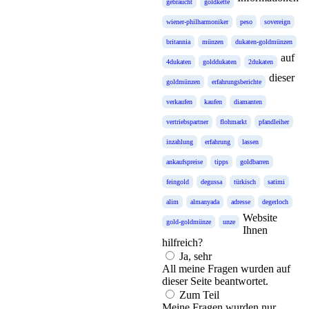
gebraucht
goldkette
wiener-philharmoniker
peso
sovereign
britannia
münzen
dukaten-goldmünzen
auf
4dukaten
golddukaten
2dukaten
dieser
goldmünzen
erfahrungsberichte
verkaufen
kaufen
diamanten
vertriebspartner
flohmarkt
pfandleiher
inzahlung
erfahrung
lassen
ankaufspreise
tipps
goldbarren
feingold
degussa
türkisch
satimi
alim
almanyada
adresse
degerloch
Website
gold-goldmünze
unze
Ihnen
hilfreich?
Ja, sehr
All meine Fragen wurden auf
dieser Seite beantwortet.
Zum Teil
Meine Fragen wurden nur