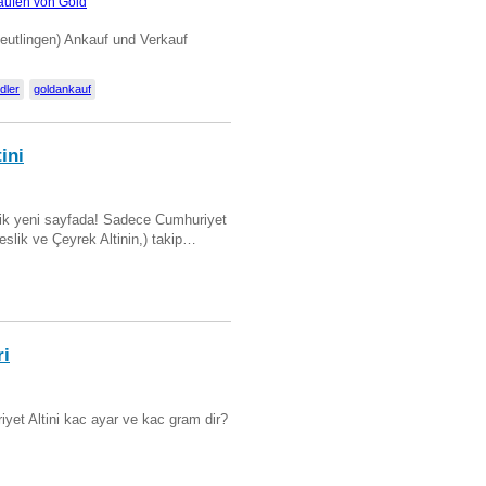
aufen von Gold
Reutlingen) Ankauf und Verkauf
dler
goldankauf
ini
artik yeni sayfada! Sadece Cumhuriyet
Beslik ve Çeyrek Altinin,) takip…
ri
yet Altini kac ayar ve kac gram dir?