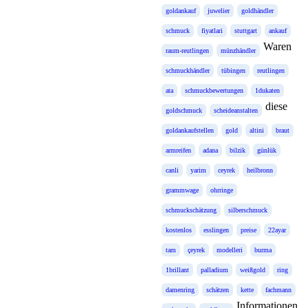
goldankauf
juwelier
goldhändler
schmuck
fiyatlari
stuttgart
ankauf
Waren
raum-reutlingen
münzhändler
schmuckhändler
tübingen
reutlingen
ata
schmuckbewertungen
1dukaten
diese
goldschmuck
scheideanstalten
goldankaufstellen
gold
altini
braut
armreifen
adana
bilzik
günlük
canli
yarim
ceyrek
heilbronn
grammwage
ohrringe
schmuckschätzung
silberschmuck
kostenlos
esslingen
preise
22ayar
tam
çeyrek
modelleri
burma
1brillant
palladium
weißgold
ring
damenring
schätzen
kette
fachmann
Informationen