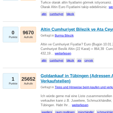
Turkce olarak altin fiyatlarini görmek istiyorsaniz.
Olarak Altin Euro Fiyatlarini takip edebilirsiniz.
we
altin
cumhuriyet
bilezik
Altin Cumhuriyet Bilezik ve Ata Ceyr
0
9670
Gefragt in
Burma Bilezik
Punkte
Aufrufe
Altin ve Cumhuriyet Fiyatlar? Euro (Bugün 10.01.20
Cumhuriyet Beslik Altin (22 Karat) = 864,39  Cumh
432,19…
weiterlesen
altin
cumhuriyet
bilezik
ata
ceyrek
Goldankauf in Tübingen (Adressen A
1
25652
Verkaufstellen)
Punkte
Aufrufe
Gefragt in
Tipps und Hinweise beim kaufen und verk
Ich würde gerne mal eine Liste zusammenstelle
verkaufen kann z.B. Juweliere, Schmuckhändler
Tübingen. Habt Ihr…
weiterlesen
juweliere
raum-reutlingen
münzhändler
schmuckhän