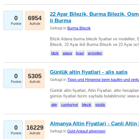
22 Ayar Bilezik, Burma Bilezik, Osm
0
6954
li Burma
Punkte
Aufrufe
Gefragt in
Burma Bilezik
Bilzik Adana burma bilezik fiyatlari ve modelleri, 
Bilezik, 22 Ayar ikili Burma Bilezik ve 22 Ayar 
bilzik
adana
braut
armreifen
Günlük altin fiyatlari - alis satis
0
5305
Gefragt in
Tipps und Hinweise beim kaufen und verk
Punkte
Aufrufe
Günlük altin fiyatlari, Altin Fiyatlari, altin hesapla
gümüs fiyatlari bizim sayfada bulabilirsiniz www.
altin
cumhuriyet
bilezik
günlük
Almanya Altin Fiyatlari - Canli Altin F
0
16229
Gefragt in
Gold Ankauf allgemein
Punkte
Aufrufe