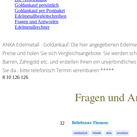
Goldankauf persönlich
Goldankauf per Postpaket
Edelmetallbegleitschreiben
Fragen und Antworten
Edelmetallrechner
ANKA Edelmetall - Goldankauf: Die hier angegebenen Edelmet
Preise und holen Sie sich Vergleichsangebote. Sie werden schn
Barren, Zahngold etc. und erstellen Ihnen ein unverbindliches
Sie da - bitte telefonisch Termin vereinbaren *****
8
10
126
126
Fragen und A
ANKA Edelmetallhandels
32
Beliebteste Themen:
cumhuriyet
bilezik
altin
juweliere