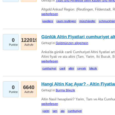
Gefragt in
Tipps und Hinweise beim kaufen und verk
Altgold Ankauf Region: (Reutlingen, Filderstadt, 
weiterlesen
juweliere
raum-reutlingen
münzhändler
schmuckhän
Günlük Altin Fiyatlari cumhuriyet alt
0
122019
Gefragt in
Goldmünzen allgemein
Punkte
Aufrufe
Anka'da günlük canli Cumhuriyet Altini fiyatlari 
Altini fiyati ve ata altini (Tam, Yarim, Iki Bucuk, 
weiterlesen
cumhuriyet
canli
altini
çeyrek
bilezik
Hangi Altin Kaç Ayar? - Altin Fiyatla
0
6640
Gefragt in
Burma Bilezik
Punkte
Aufrufe
Altin Nasil hesaplanir? Yarim, Tam ve Ata Cumhuri
weiterlesen
yarim
tam
ata
cumhuriyet