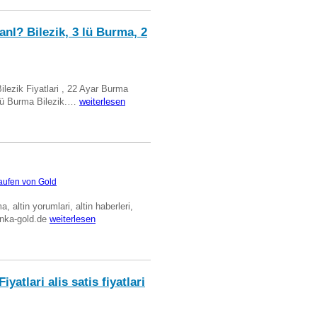
anl? Bilezik, 3 lü Burma, 2
Bilezik Fiyatlari , 22 Ayar Burma
üclü Burma Bilezik.…
weiterlesen
aufen von Gold
ma, altin yorumlari, altin haberleri,
anka-gold.de
weiterlesen
iyatlari alis satis fiyatlari