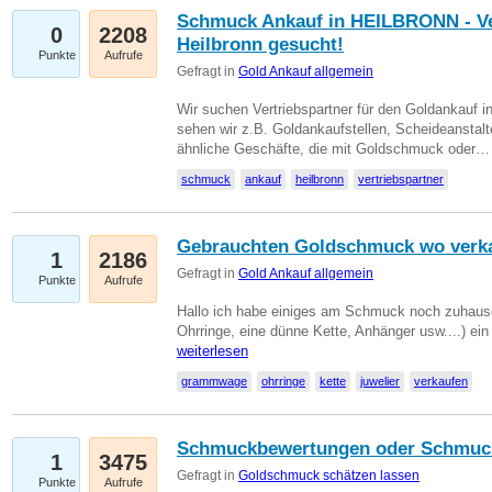
Schmuck Ankauf in HEILBRONN - Ver
0
2208
Heilbronn gesucht!
Punkte
Aufrufe
Gefragt in
Gold Ankauf allgemein
Wir suchen Vertriebspartner für den Goldankauf i
sehen wir z.B. Goldankaufstellen, Scheideanstalt
ähnliche Geschäfte, die mit Goldschmuck oder
schmuck
ankauf
heilbronn
vertriebspartner
Gebrauchten Goldschmuck wo verk
1
2186
Gefragt in
Gold Ankauf allgemein
Punkte
Aufrufe
Hallo ich habe einiges am Schmuck noch zuhause
Ohrringe, eine dünne Kette, Anhänger usw....) ei
weiterlesen
grammwage
ohrringe
kette
juwelier
verkaufen
Schmuckbewertungen oder Schmuc
1
3475
Gefragt in
Goldschmuck schätzen lassen
Punkte
Aufrufe