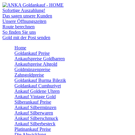
Sofortige Auszahlung!
Das sagen unsere Kunden
Unsere Öffnungszeiten
Route berechnen
So finden Sie uns
Gold mit der Post senden
Home
Goldankauf Preise
Ankaufspreise Goldbarren
Ankaufspreise Altgold
Goldmünzenpreise
Zahngoldpreise
Goldankauf Burma Bilezik
Goldankauf Cumhuriyet
Ankauf Goldene Uhren
Ankauf Vintage Gold
Silberankauf Preise
Ankauf Silbermünzen
Ankauf Silberwaren
Ankauf Silberschmuck
Ankauf Silberbesteck
Platinankauf Preise
Die Abwicklung