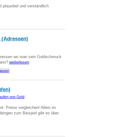
d plausibel und verständlich
 (Adressen)
Adressen wo man sein Goldschmuck
kann?
weiterlesen
lassen
ufen)
aufen von Gold
t: Preise vergleichen! Allein im
übingen zum Beispiel gibt es über