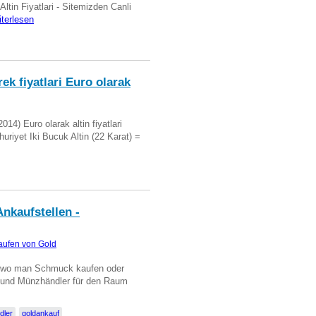
 Altin Fiyatlari - Sitemizden Canli
iterlesen
ek fiyatlari Euro olarak
14) Euro olarak altin fiyatlari
uriyet Iki Bucuk Altin (22 Karat) =
nkaufstellen -
aufen von Gold
n wo man Schmuck kaufen oder
, und Münzhändler für den Raum
dler
goldankauf