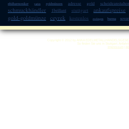
adresse
gold
scheideanstalte
philharmoniker
goldmünzen
yarim
schmuckhändler
ankaufspreise
stuttgart
1brillant
gold-goldmünze
ceyrek
kostenlos
sover
burma
esslingen
Copyright © 2012 by ANKA EDELMETALLHANDELSGESELLSC
So finden Sie uns in Stuttgart: Anfah
Impressum
|
A