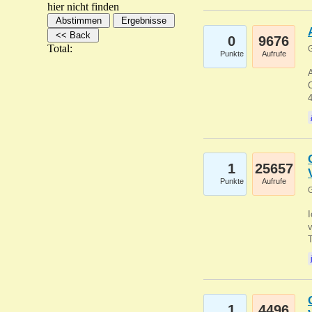
hier nicht finden
0
9676
Total:
G
Punkte
Aufrufe
A
C
1
25657
Punkte
Aufrufe
G
1
4496