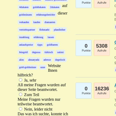
Punkte
Aufrufe
auf
G
4dukaten
golddukaten
2dukaten
dieser
B
goldmünzen
erfahrungsberichte
B
verkaufen
kaufen
diamanten
vertriebspartner
flohmarkt
pfandleiher
inzahlung
erfahrung
lassen
0
5308
ankaufspreise
tipps
goldbarren
G
Punkte
Aufrufe
feingold
degussa
türkisch
satimi
G
alim
almanyada
adresse
degerloch
g
Website
gold-goldmünze
unze
Ihnen
hilfreich?
Ja, sehr
All meine Fragen wurden auf
0
16236
dieser Seite beantwortet.
G
Punkte
Aufrufe
Zum Teil
Meine Fragen wurden nur
T
teilweise beantwortet.
O
Nein, leider nicht
Das was ich suchte, konnte ich