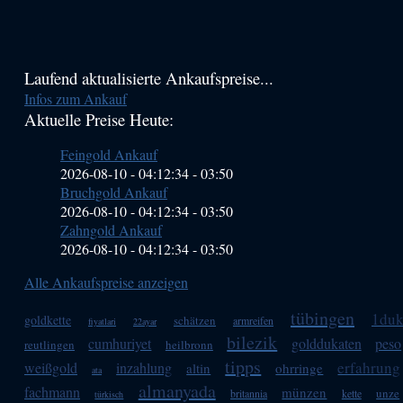
Haupt-
Laufend aktualisierte Ankaufspreise...
Infos zum Ankauf
Sidebar
Aktuelle Preise Heute:
(Primary)
Feingold Ankauf
2026-08-10 - 04:12:34
-
03:50
Bruchgold Ankauf
2026-08-10 - 04:12:34
-
03:50
Zahngold Ankauf
2026-08-10 - 04:12:34
-
03:50
Alle Ankaufspreise anzeigen
tübingen
1duk
goldkette
schätzen
armreifen
fiyatlari
22ayar
bilezik
cumhuriyet
golddukaten
peso
reutlingen
heilbronn
tipps
erfahrung
weißgold
inzahlung
altin
ohrringe
ata
almanyada
fachmann
münzen
unze
britannia
kette
türkisch