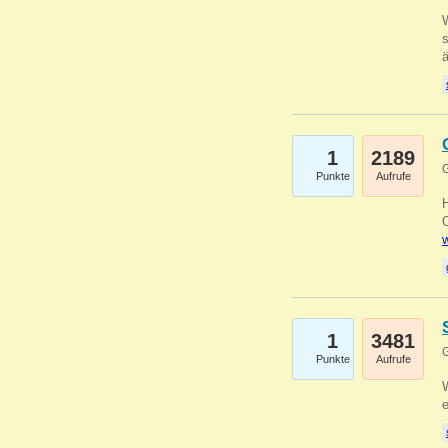
W
s
1
2189
G
Punkte
Aufrufe
O
w
1
3481
G
Punkte
Aufrufe
W