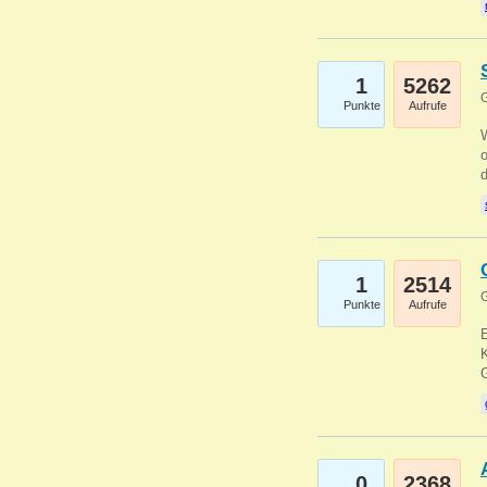
1
5262
G
Punkte
Aufrufe
1
2514
G
Punkte
Aufrufe
E
K
0
2368