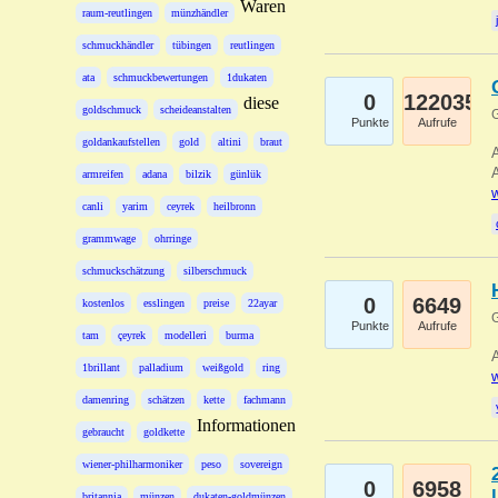
Waren
raum-reutlingen
münzhändler
schmuckhändler
tübingen
reutlingen
ata
schmuckbewertungen
1dukaten
0
122035
diese
goldschmuck
scheideanstalten
G
Punkte
Aufrufe
goldankaufstellen
gold
altini
braut
A
A
armreifen
adana
bilzik
günlük
w
canli
yarim
ceyrek
heilbronn
grammwage
ohrringe
schmuckschätzung
silberschmuck
0
6649
kostenlos
esslingen
preise
22ayar
G
Punkte
Aufrufe
tam
çeyrek
modelleri
burma
A
1brillant
palladium
weißgold
ring
w
damenring
schätzen
kette
fachmann
Informationen
gebraucht
goldkette
wiener-philharmoniker
peso
sovereign
0
6958
britannia
münzen
dukaten-goldmünzen