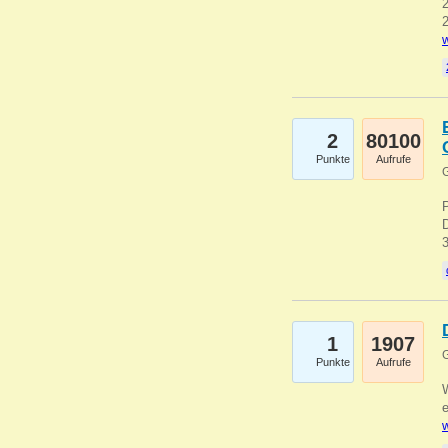
2
2
w
2
80100
Punkte
Aufrufe
G
1
1907
G
Punkte
Aufrufe
e
w