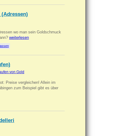
 (Adressen)
Adressen wo man sein Goldschmuck
kann?
weiterlesen
lassen
ufen)
aufen von Gold
t: Preise vergleichen! Allein im
übingen zum Beispiel gibt es über
delleri