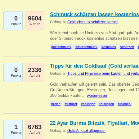
Schmuck schätzen lassen kostenlos
0
9604
Gefragt in
Goldschmuck schätzen lassen
Punkte
Aufrufe
Wer kennt noch im Umkreis von Stuttgart gute 
oder Silberschmuck kostenlos schätzen lassen 
goldschmuck
silberschmuck
kostenlos
schätzen
Tipps für den Goldkauf (Gold verka
0
2336
Gefragt in
Tipps und Hinweise beim kaufen und verk
Punkte
Aufrufe
Gold verkaufen will gelernt sein. Das oberste Gebo
Großraum Stuttgart, Esslingen, Reutlingen und T
300 Goldankäufer…
weiterlesen
preise
stuttgart
esslingen
reutlingen
tübingen
22 Ayar Burma Bilezik, Fiyatlari, Mo
1
6763
Gefragt in
Gold Ankauf allgemein
Punkte
Aufrufe