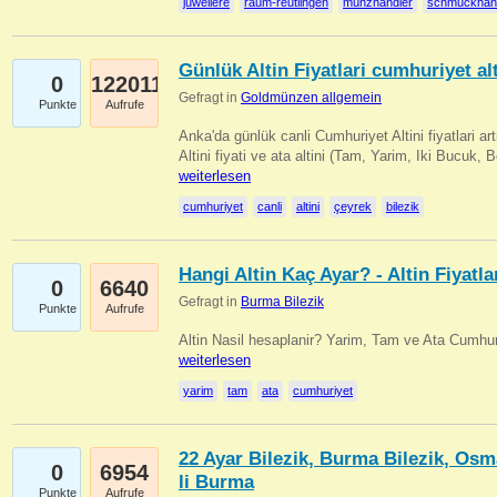
juweliere
raum-reutlingen
münzhändler
schmuckhän
Günlük Altin Fiyatlari cumhuriyet alt
0
122011
Gefragt in
Goldmünzen allgemein
Punkte
Aufrufe
Anka'da günlük canli Cumhuriyet Altini fiyatlari 
Altini fiyati ve ata altini (Tam, Yarim, Iki Bucuk, 
weiterlesen
cumhuriyet
canli
altini
çeyrek
bilezik
Hangi Altin Kaç Ayar? - Altin Fiyatla
0
6640
Gefragt in
Burma Bilezik
Punkte
Aufrufe
Altin Nasil hesaplanir? Yarim, Tam ve Ata Cumhuri
weiterlesen
yarim
tam
ata
cumhuriyet
22 Ayar Bilezik, Burma Bilezik, Osm
0
6954
li Burma
Punkte
Aufrufe