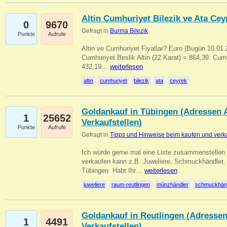
Altin Cumhuriyet Bilezik ve Ata Ceyr
0
9670
Gefragt in
Burma Bilezik
Punkte
Aufrufe
Altin ve Cumhuriyet Fiyatlar? Euro (Bugün 10.01.20
Cumhuriyet Beslik Altin (22 Karat) = 864,39  Cumh
432,19…
weiterlesen
altin
cumhuriyet
bilezik
ata
ceyrek
Goldankauf in Tübingen (Adressen A
1
25652
Verkaufstellen)
Punkte
Aufrufe
Gefragt in
Tipps und Hinweise beim kaufen und verk
Ich würde gerne mal eine Liste zusammenstelle
verkaufen kann z.B. Juweliere, Schmuckhändler
Tübingen. Habt Ihr…
weiterlesen
juweliere
raum-reutlingen
münzhändler
schmuckhän
Goldankauf in Reutlingen (Adressen
1
4491
Verkaufstellen)