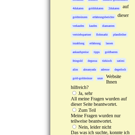
auf
4dukaten
golddukaten
2dukaten
dieser
goldmünzen
erfahrungsberichte
verkaufen
kaufen
diamanten
vertriebspartner
flohmarkt
pfandleiher
inzahlung
erfahrung
lassen
ankaufspreise
tipps
goldbarren
feingold
degussa
türkisch
satimi
alim
almanyada
adresse
degerloch
Website
gold-goldmünze
unze
Ihnen
hilfreich?
Ja, sehr
All meine Fragen wurden auf
dieser Seite beantwortet.
Zum Teil
Meine Fragen wurden nur
teilweise beantwortet.
Nein, leider nicht
Das was ich suchte, konnte ich