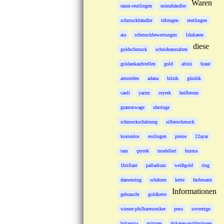
Waren
raum-reutlingen
münzhändler
schmuckhändler
tübingen
reutlingen
ata
schmuckbewertungen
1dukaten
diese
goldschmuck
scheideanstalten
goldankaufstellen
gold
altini
braut
armreifen
adana
bilzik
günlük
canli
yarim
ceyrek
heilbronn
grammwage
ohrringe
schmuckschätzung
silberschmuck
kostenlos
esslingen
preise
22ayar
tam
çeyrek
modelleri
burma
1brillant
palladium
weißgold
ring
damenring
schätzen
kette
fachmann
Informationen
gebraucht
goldkette
wiener-philharmoniker
peso
sovereign
britannia
münzen
dukaten-goldmünzen