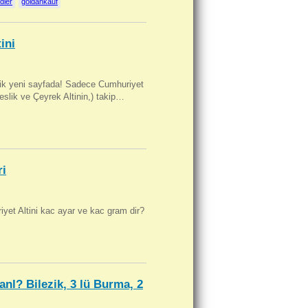
dler
goldankauf
ini
artik yeni sayfada! Sadece Cumhuriyet
Beslik ve Çeyrek Altinin,) takip…
ri
yet Altini kac ayar ve kac gram dir?
anl? Bilezik, 3 lü Burma, 2