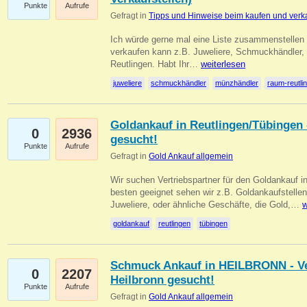
Punkte
Aufrufe
Gefragt in
Tipps und Hinweise beim kaufen und verk
Ich würde gerne mal eine Liste zusammenstelle
verkaufen kann z.B. Juweliere, Schmuckhändler
Reutlingen. Habt Ihr…
weiterlesen
juweliere
schmuckhändler
münzhändler
raum-reutli
Goldankauf in Reutlingen/Tübingen 
0
2936
gesucht!
Punkte
Aufrufe
Gefragt in
Gold Ankauf allgemein
Wir suchen Vertriebspartner für den Goldankauf 
besten geeignet sehen wir z.B. Goldankaufstellen
Juweliere, oder ähnliche Geschäfte, die Gold,…
w
goldankauf
reutlingen
tübingen
Schmuck Ankauf in HEILBRONN - Ver
0
2207
Heilbronn gesucht!
Punkte
Aufrufe
Gefragt in
Gold Ankauf allgemein