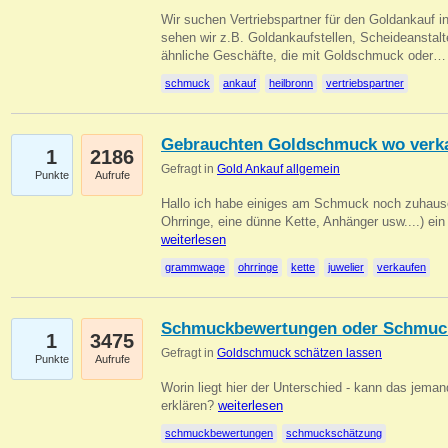
Wir suchen Vertriebspartner für den Goldankauf i
sehen wir z.B. Goldankaufstellen, Scheideanstalt
ähnliche Geschäfte, die mit Goldschmuck oder
schmuck
ankauf
heilbronn
vertriebspartner
Gebrauchten Goldschmuck wo verk
1
2186
Gefragt in
Gold Ankauf allgemein
Punkte
Aufrufe
Hallo ich habe einiges am Schmuck noch zuhause
Ohrringe, eine dünne Kette, Anhänger usw....) ei
weiterlesen
grammwage
ohrringe
kette
juwelier
verkaufen
Schmuckbewertungen oder Schmuc
1
3475
Gefragt in
Goldschmuck schätzen lassen
Punkte
Aufrufe
Worin liegt hier der Unterschied - kann das jeman
erklären?
weiterlesen
schmuckbewertungen
schmuckschätzung