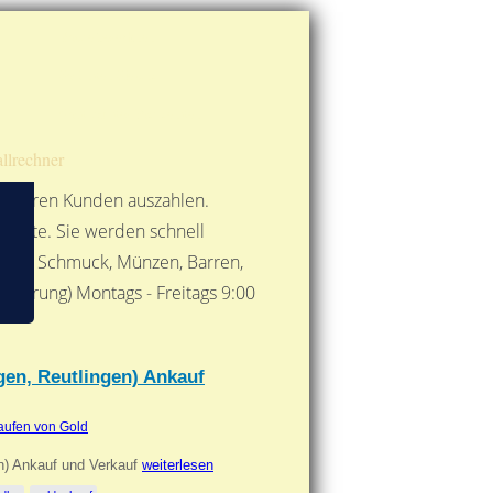
Route berechnen
So finden Sie uns
Gold mit der Post senden
llrechner
 unseren Kunden auszahlen.
ebote. Sie werden schnell
 Form: Schmuck, Münzen, Barren,
nbarung) Montags - Freitags 9:00
***
gen, Reutlingen) Ankauf
aufen von Gold
en) Ankauf und Verkauf
weiterlesen