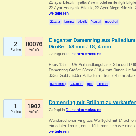
22 ayar bilezik fiyatlar? ve modelleri ile ilgili bilg
22 Ayar Hediyelik Bilezik, 22 Ayar Mega Bilezik
weiterlesen
22ayar
burma
bilezik
fiyatlari
modelleri
Eleganter Damenring aus Palladium 
2
80076
Größe : 58 mm / 18, 4 mm
Punkte
Aufrufe
Gefragt in
Diamanten verkaufen
Preis:135,- EUR Verhandlungsbasis Standort:D-85
Damenring Größe: 58mm / 18,4 mm (Innen-Umfang
333er Gold / 500er-Palladium. Breite: 4 mm Stä
damenring
palladium
gold
1brillant
Damenring mit Brillant zu verkaufe
1
1902
Gefragt in
Diamanten verkaufen
Punkte
Aufrufe
Wunderschöner Ring aus Weißgold mit 14 echten 
ein echter Traum, damit fühlt man sich wie eine kl
weiterlesen