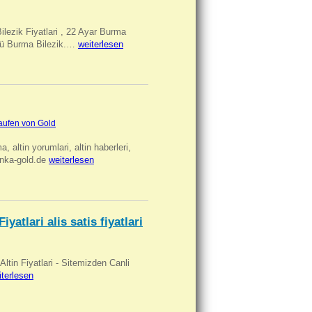
Bilezik Fiyatlari , 22 Ayar Burma
üclü Burma Bilezik.…
weiterlesen
aufen von Gold
ma, altin yorumlari, altin haberleri,
anka-gold.de
weiterlesen
iyatlari alis satis fiyatlari
 Altin Fiyatlari - Sitemizden Canli
iterlesen