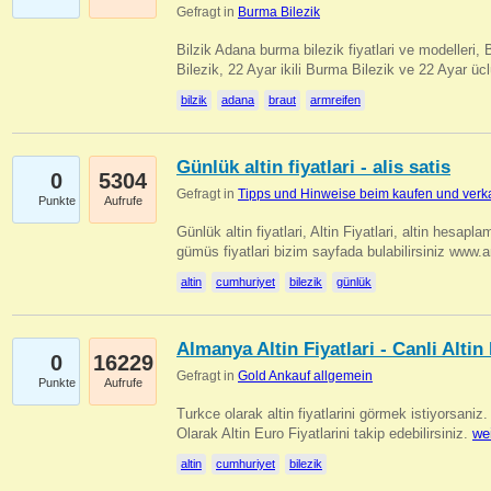
Gefragt in
Burma Bilezik
Bilzik Adana burma bilezik fiyatlari ve modelleri, 
Bilezik, 22 Ayar ikili Burma Bilezik ve 22 Ayar 
bilzik
adana
braut
armreifen
Günlük altin fiyatlari - alis satis
0
5304
Gefragt in
Tipps und Hinweise beim kaufen und verk
Punkte
Aufrufe
Günlük altin fiyatlari, Altin Fiyatlari, altin hesapla
gümüs fiyatlari bizim sayfada bulabilirsiniz www.
altin
cumhuriyet
bilezik
günlük
Almanya Altin Fiyatlari - Canli Altin F
0
16229
Gefragt in
Gold Ankauf allgemein
Punkte
Aufrufe
Turkce olarak altin fiyatlarini görmek istiyorsaniz.
Olarak Altin Euro Fiyatlarini takip edebilirsiniz.
we
altin
cumhuriyet
bilezik